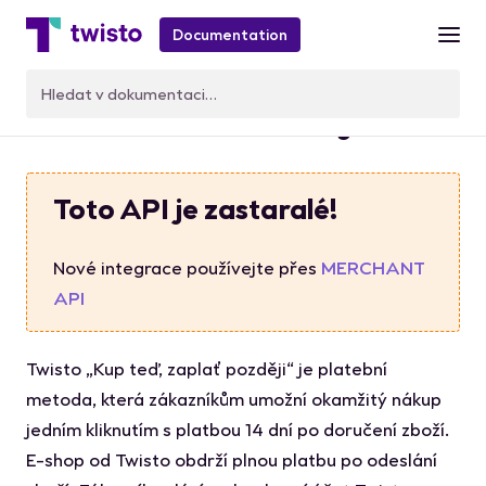
Documentation
Začínáme s Twisto.js v2
Toto API je zastaralé!
Nové integrace používejte přes
MERCHANT
API
Twisto „Kup teď, zaplať později“ je platební
metoda, která zákazníkům umožní okamžitý nákup
jedním kliknutím s platbou 14 dní po doručení zboží.
E-shop od Twisto obdrží plnou platbu po odeslání