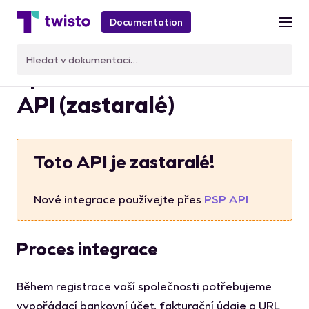
Documentation
Spuštění Twisto Universal
API (zastaralé)
Toto API je zastaralé!
Nové integrace používejte přes
PSP API
Proces integrace
Během registrace vaší společnosti potřebujeme
vypořádací bankovní účet, fakturační údaje a URL