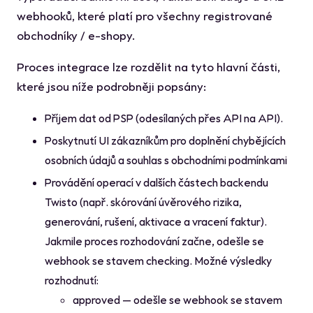
webhooků, které platí pro všechny registrované
obchodníky / e-shopy.
Proces integrace lze rozdělit na tyto hlavní části,
které jsou níže podrobněji popsány:
Příjem dat od PSP (odesílaných přes API na API).
Poskytnutí UI zákazníkům pro doplnění chybějících
osobních údajů a souhlas s obchodními podmínkami
Provádění operací v dalších částech backendu
Twisto (např. skórování úvěrového rizika,
generování, rušení, aktivace a vracení faktur).
Jakmile proces rozhodování začne, odešle se
webhook se stavem
checking
. Možné výsledky
rozhodnutí:
approved — odešle se webhook se stavem