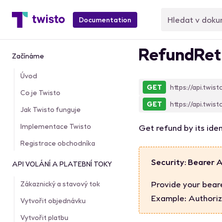
Documentation
RefundRet
Začínáme
Úvod
GET
https://api.twist
Co je Twisto
GET
https://api.twist
Jak Twisto funguje
Implementace Twisto
Get refund by its iden
Registrace obchodníka
Security: Bearer 
API VOLÁNÍ A PLATEBNÍ TOKY
Provide your bear
Zákaznický a stavový tok
Example:
Authoriz
Vytvořit objednávku
Vytvořit platbu