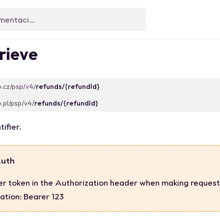
rieve
o.cz/psp/v4/
refunds/{refundId}
o.pl/psp/v4/
refunds/{refundId}
tifier.
Auth
er token in the Authorization header when making request
ation: Bearer 123