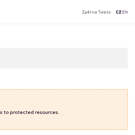
Zpět na Twisto
CZ
|
EN
s to protected resources.