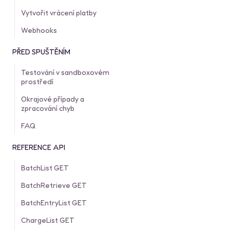
Vytvořit vrácení platby
Webhooks
PŘED SPUŠTĚNÍM
Testování v sandboxovém
prostředí
Okrajové případy a
zpracování chyb
FAQ
REFERENCE API
BatchList GET
BatchRetrieve GET
BatchEntryList GET
ChargeList GET