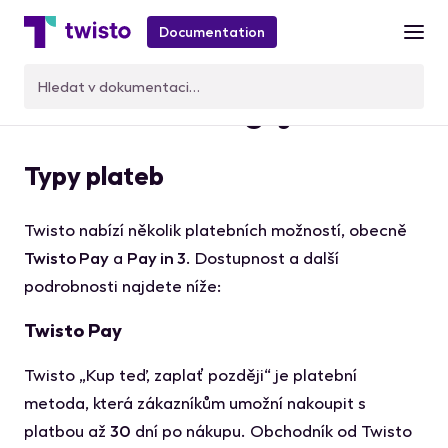
Documentation
Jak Twisto funguje
Typy plateb
Twisto nabízí několik platebních možností, obecně
Twisto Pay
a
Pay in 3
. Dostupnost a další
podrobnosti najdete níže:
Twisto Pay
Twisto „Kup teď, zaplať později“ je platební
metoda, která zákazníkům umožní nakoupit s
platbou až
30
dní po nákupu. Obchodník od Twisto