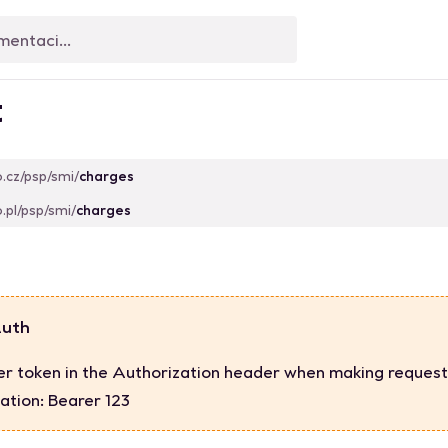
t
o.cz/psp/smi/
charges
o.pl/psp/smi/
charges
Auth
er token in the Authorization header when making request
ation: Bearer 123