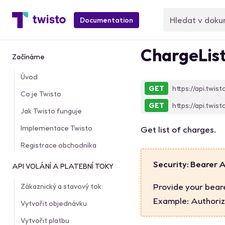
Documentation
ChargeLis
Začínáme
Úvod
GET
https://api.twist
Co je Twisto
GET
https://api.twist
Jak Twisto funguje
Implementace Twisto
Get list of charges.
Registrace obchodníka
Security: Bearer 
API VOLÁNÍ A PLATEBNÍ TOKY
Provide your bear
Zákaznický a stavový tok
Example:
Authoriz
Vytvořit objednávku
Vytvořit platbu