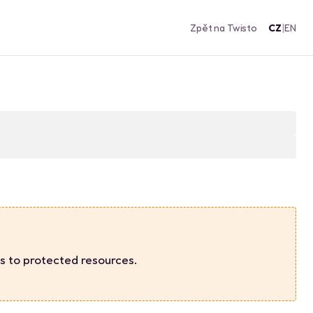
Zpět na Twisto
CZ
|
EN
s to protected resources.