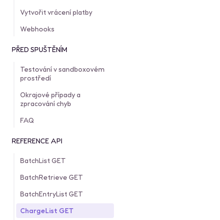
Vytvořit vrácení platby
Webhooks
PŘED SPUŠTĚNÍM
Testování v sandboxovém
prostředí
Okrajové případy a
zpracování chyb
FAQ
REFERENCE API
BatchList GET
BatchRetrieve GET
BatchEntryList GET
ChargeList GET