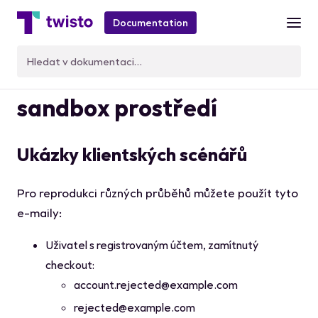
Documentation
Testování Merchant API v
sandbox prostředí
Ukázky klientských scénářů
Pro reprodukci různých průběhů můžete použít tyto
e-maily:
Uživatel s registrovaným účtem, zamítnutý
checkout:
account.rejected@example.com
rejected@example.com